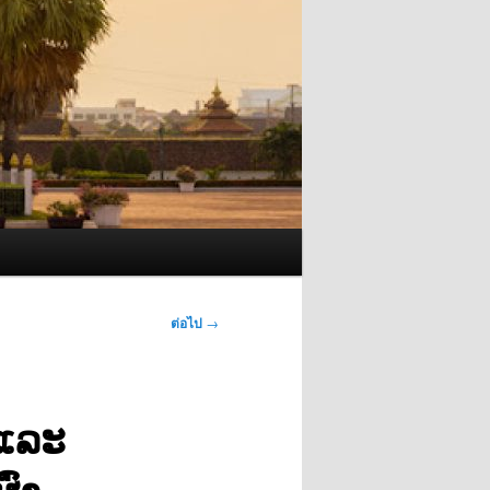
ต่อไป
→
ນແລະ
ົ່າ