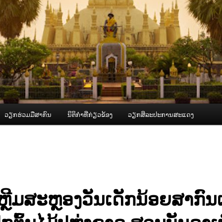
ວຽກຮ່ວມມືສາກົນ
ນິຕິກຳທີ່ກ່ຽວຂ້ອງ
ວຽກສິລະປະການສະແດງ
ຫຼີມສະຫຼອງວັນເດັກນ້ອຍສາກົ
ູກຕົ້ນໄມ້ປຫ່ງຊາດ ສວນບັນດາເຜ