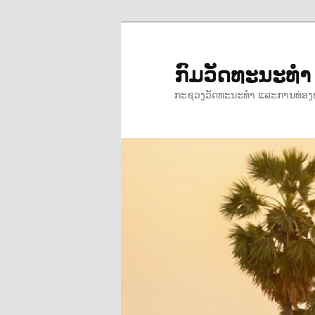
ข้าม
ไป
ยัง
ກົມວັດທະນະທ
เนื้อหา
ກະຊວງວັດທະນະທຳ ແລະການທ່ອງ
หลัก