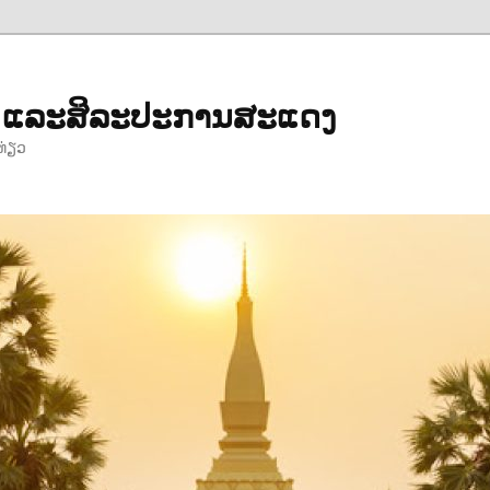
ຳ ແລະສິລະປະການສະແດງ
ທ່ຽວ