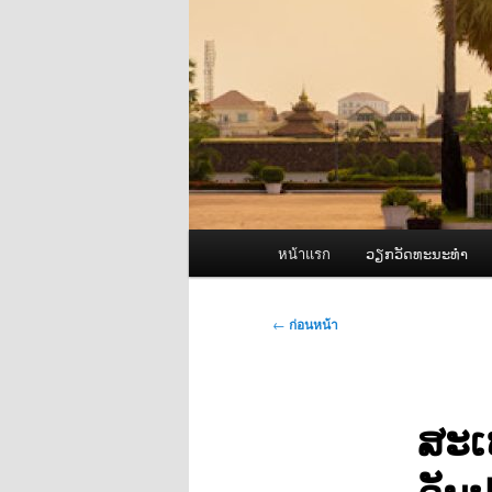
เมนู
หน้าแรก
ວຽກວັດທະນະທຳ
หลัก
เมนู
←
ก่อนหน้า
นำทาง
เรื่อง
ສະເ
ວັນປ