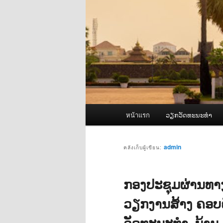
เมนู
หน้าแรก
ວຽກວັດທະນະທຳ
หลัก
admin
คลังเก็บผู้เขียน:
ກອງປະຊຸມຜ່ານທາງ
ວຽກງານສ້າງ ຄອບຄ
ວັດທະນະທຳ, ບ້