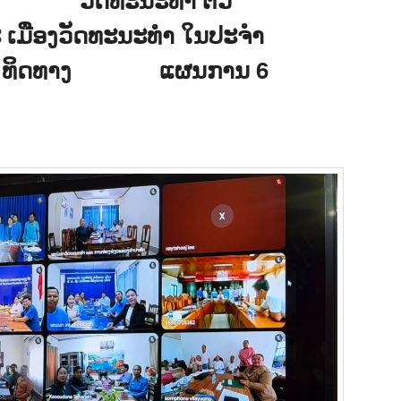
ະ ເມືອງວັດທະນະທຳ ໃນປະຈຳ
ີ ແລະ ທິດທາງ ແຜນການ 6