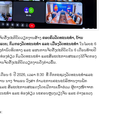
ຈັດຕັ້ງປະຕິບັດວຽກງານສ້າງ
ຄອບຄົວວັດທະນະທຳ
,
ບ້ານ
ວແບບ
,
ກົມກອງວັດທະນະທຳ ແລະ ເມືອງວັດທະນະທຳ
ໃນໄລຍະ 6
ທັງກຳນົດທິດທາງ ແລະ ແຜນການຈັດຕັ້ງປະຕິບັດໃນ 6 ເດືອນທ້າຍປີ
 ທ່ອງທ່ຽວ ກົມວັດທະນະທຳ ແລະສິລະປະການສະແດງໄດ້ຈັດກອງ
ດຕັ້ງປະຕິບັດວຽກງານດັ່ງກ່າວຂຶ້ນ.
 ເດືອນ 6 ປີ 2026, ເວລາ 8:30 ທີ່ ຕຶກກະຊວງວັດທະນະທຳແລະ
ທ່ານ ນາງ ຈຳພອນ ວົງສາ ກຳມະການຄະນະບໍລິຫານງານພັກ
ແລະ ສິລະປະການສະແດງໂດຍມີການເຂົ້າຮ່ວມ ຜູ້ຕາງໜ້າຈາກ
ທະນະທຳ ແລະ ທ່ອງທ່ຽວ ນະຄອນຫຼວງວຽງຈັນ ແລະ ຕ່າງແຂວງ
ອ: