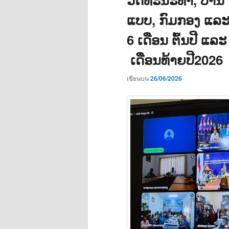
ແບບ, ກົມກອງ ແລ
6 ເດືອນ ຕົ້ນປ
ເດືອນທ້າຍປີ2026
เขียนบน
26/06/2026