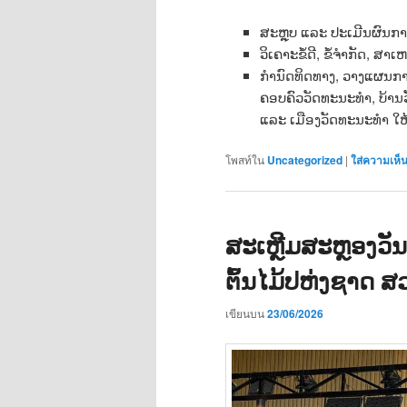
ສະຫຼຸບ ແລະ ປະເມີນຜົນການ
ວິເຄາະຂໍ້ດີ, ຂໍ້ຈຳກັດ, ສ
ກຳນົດທິດທາງ, ວາງແຜນກ
ຄອບຄົວວັດທະນະທຳ, ບ້ານ
ແລະ ເມືອງວັດທະນະທຳ ໃຫ້ບ
โพสท์ใน
Uncategorized
|
ใส่ความเห็
ສະເຫຼີມສະຫຼອງວັ
ຕົ້ນໄມ້ປຫ່ງຊາດ ສວ
เขียนบน
23/06/2026