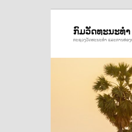
ข้าม
ข้าม
ไป
ไป
ยัง
บทความ
ກົມວັດທະນະທ
เนื้อหา
รอง
ກະຊວງວັດທະນະທຳ ແລະການທ່ອງ
หลัก