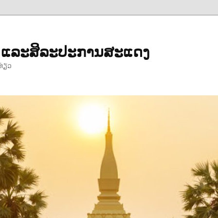
ຳ ແລະສິລະປະການສະແດງ
ທ່ຽວ