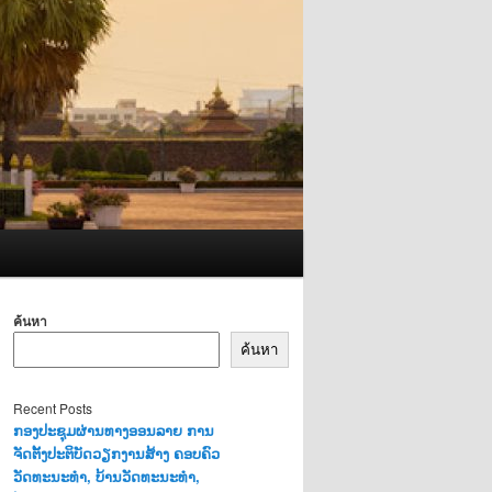
ค้นหา
ค้นหา
Recent Posts
ກອງປະຊຸມຜ່ານທາງອອນລາຍ ການ
ຈັດຕັ້ງປະຕິບັດວຽກງານສ້າງ ຄອບຄົວ
ວັດທະນະທຳ, ບ້ານວັດທະນະທຳ,