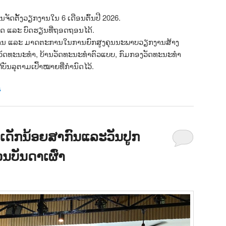
ຈັດຕັ້ງວຽກງານໃນ 6 ເດືອນຕົ້ນປີ 2026.
າເຫດ ແລະ ບົດຮຽນທີ່ຖອດຖອນໄດ້.
ານ ແລະ ມາດຕະການໃນການຍົກສູງຄຸນນະພາບວຽກງານສ້າງ
ວັດທະນະທຳ, ບ້ານວັດທະນະທຳຕົວແບບ, ກົມກອງວັດທະນະທຳ
ັນລຸຕາມເປົ້າໝາຍທີ່ກຳນົດໄວ້.
น
ນເດັກນ້ອຍສາກົນແລະວັນປູກ
ນບັນດາເຜົ່າ