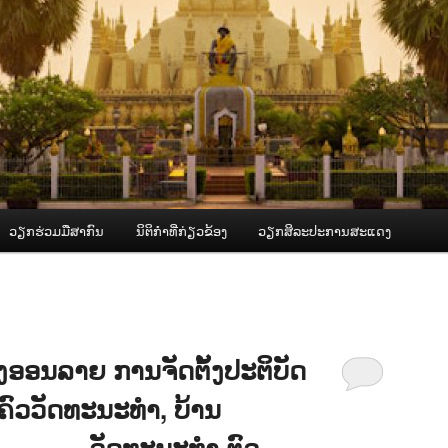
ວຽກຮ່ວມມືສາກົນ
ນິຕິກຳທີ່ກ່ຽວຂ້ອງ
ວຽກສິລະປະການສະແດງ
ອອນລາຍ ການຈັດຕັ້ງປະຕິບັດ
ົວວັດທະນະທຳ, ບ້ານ
ານ ວັດທະນະທໍາ ຕົວ