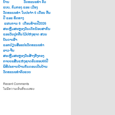
ບ້ານ ວັດທະນະທໍາ ຕົວ
ແບບ, ກົມກອງ ແລະ ເມືອງ
ວັດທະນະທຳ ໃນປະຈຳ 6 ເດືອນ ຕົ້ນ
ປີ ແລະ ທິດທາງ
ແຜນການ 6 ເດືອນທ້າຍປີ2026
ສະເຫຼີມສະຫຼອງວັນເດັກນ້ອຍສາກົນ
ແລະວັນປູກຕົ້ນໄມ້ປຫ່ງຊາດ ສວນ
ບັນດາເຜົ່າ
ແລກປ່ຽນສິລະປະວັດທະນະທຳ
ລາວ-ຈີນ
ສະເຫຼີມສະຫຼອງວັນສ້າງຕັ້ງກອງ
ກາຍຍະສິນແຫ່ງຊາດຄົບຮອບ60ປີ
ພິທີປະກາດບ້ານກັນດອນເປັນບ້ານ
ວັດທະນະທຳຕົວແບບ
Recent Comments
ไม่มีความเห็นที่จะแสดง