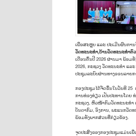
ເພື່ອສະຫຼຸບ ແລະ ປະເມີນຜົນການ
ວັດທະນະທຳ
,
ບ້ານວັດທະນະທຳຕົ
ເດືອນຕົ້ນປີ 2026 ຜ່ານມາ ພ້ອມ
2026, ກະຊວງ ວັດທະນະທຳ ແລະ
ປະຊຸມລະບົບຜ່ານທາງອອນລາຍການຈັ
ກອງປະຊຸມໄດ້ຈັດຂຶ້ນໃນວັນທີ 25
ການທ່ອງທ່ຽວ ເປັນປະທານໂດຍ 
ກະຊວງ, ຫົວໜ້າກົມວັດທະນະທຳ 
ບັນດາກົມ, ອົງການ, ພະແນກວັດ
ພ້ອມທັງພາກສ່ວນທີ່ກ່ຽວຂ້ອງ.
ຈຸດປະສົງຂອງກອງປະຊຸມແມ່ນເພື່