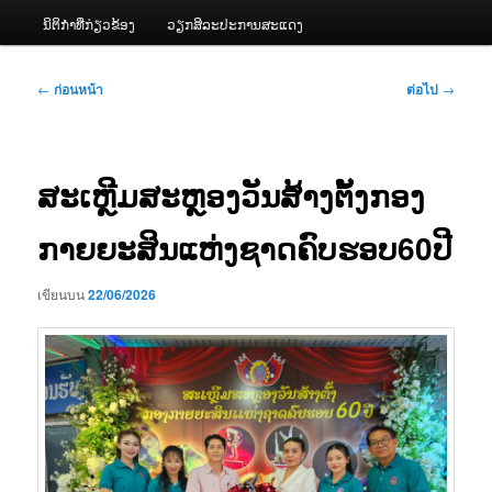
ນິຕິກຳທີ່ກ່ຽວຂ້ອງ
ວຽກສິລະປະການສະແດງ
เมนู
←
ก่อนหน้า
ต่อไป
→
นำทาง
เรื่อง
ສະເຫຼີມສະຫຼອງວັນສ້າງຕັ້ງກອງ
ກາຍຍະສິນແຫ່ງຊາດຄົບຮອບ60ປີ
เขียนบน
22/06/2026