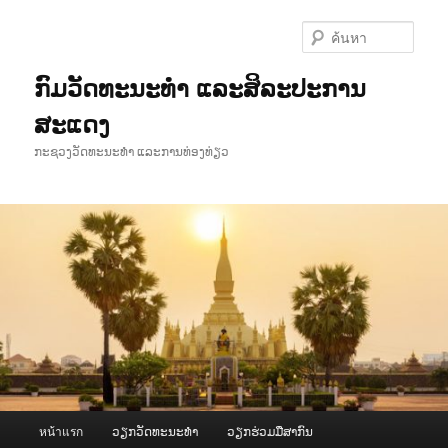
ข้าม
ไป
ค้นหา
ยัง
เนื้อหา
ກົມວັດທະນະທຳ ແລະສິລະປະການ
หลัก
ສະແດງ
ກະຊວງວັດທະນະທຳ ແລະການທ່ອງທ່ຽວ
เมนู
หน้าแรก
ວຽກວັດທະນະທຳ
ວຽກຮ່ວມມືສາກົນ
หลัก