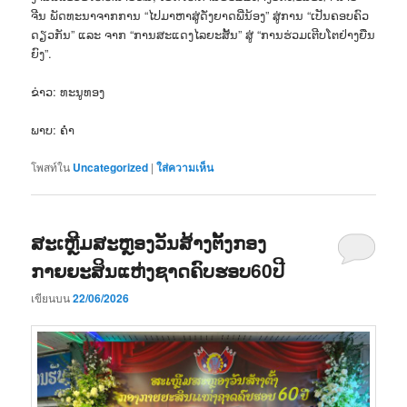
ຈີນ ພັດທະນາຈາກການ “ໄປມາຫາສູ່ດັ່ງຍາດພີ່ນ້ອງ” ສູ່ການ “ເປັນຄອບຄົວ
ດຽວກັນ” ແລະ ຈາກ “ການສະແດງໄລຍະສັ້ນ” ສູ່ “ການຮ່ວມເຕີບໂຕຢ່າງຍືນ
ຍົງ”.
ຂ່າວ: ທະນູທອງ
ພາບ: ຄຳ
โพสท์ใน
Uncategorized
|
ใส่ความเห็น
ສະເຫຼີມສະຫຼອງວັນສ້າງຕັ້ງກອງ
ກາຍຍະສິນແຫ່ງຊາດຄົບຮອບ60ປີ
เขียนบน
22/06/2026