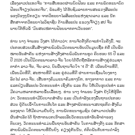
ເລື່ອງລາວປະເທດຈີນ “ການສືບທອດຜ່ານບົດຟ້ອນ ແລະ ການພັດທະນາບົດ
ຟ້ອນເຈີ້ຈຽງປະເທດຈີນ”, ພ້ອມທັງ ໄດ້ຮັບຊົມລາຍການສະແດງສິລະປະ
ຂອງນ້ອງໆນັກຮຽນ ຈາກວິທະຍາໄລສິລະປະແຫ່ງຊາດລາວ ແລະ ນັກ
ສຶກສາຈາກວິທະຍາໄລວິຊາຊີບ ດ້ານສິລະປະ ແຂວງເຈີ້ຈ່ຽງ ສປ ຈີນ
ພາຍໃຕ້ຫົວຂໍ້ “ມົນສະເໜ່ການຟ້ອນພາກຕາເວັນອອກ”.
ທ່ານ ນາງ ຈຳພອນ ວົງສາ ໄດ້ກ່າວວ່າ: ການຈັດຕັ້ງກິດຈະກໍາໃນຄັ້ງນີ້, ຈະ
ປະກອບສ່ວນເສີມສ້າງສາຍພົວພັນມິດຕະພາບອັນເປັນມູນເຊື້ອ ກໍຄື ເປັນຂີດ
ໝາຍອັນສໍາຄັນ ແຫ່ງການສ້າງຕັ້ງສາຍພົວພັນການທູດ ຄົບຮອບ 65 ປີ ແລະ
ປີ 2026 ເປັນປີມິດຕະພາບລາວ-ຈີນ ໂດຍໄດ້ຢຶດຖືຫລັກການສ້າງຄູ່ຮ່ວມຊາ
ຕາກໍາ ລາວ-ຈີນ, ຈີນ-ລາວ, ບົນພື້ນຖານຈິດໃຈ “4 ດີ” ຄື: ເພື່ອນບ້ານທີ່ດີ,
ເພື່ອນມິດທີ່ດີ, ສະຫາຍທີ່ດີ ແລະ ຄູ່ຮ່ວມທີ່ດີ ຜ່ານການເຊື່ອມໂຍງທາງ
ລົດໄຟ ລາວ-ຈີນ, ເສັ້ນທາງຄົມມະນາຄົມທາງບົກ, ທາງອາກາດ ແລະ ການ
ແລກປ່ຽນສິລະປະ-ວັດທະນະທໍາ ເຊິ່ງກັນ ແລະ ກັນ ໃຫ້ເປັນຮູບປະທຳ ແລະ
ມີຄວາມຫລາກຫລາຍຂຶ້ນເລື້ອຍໆ. ທ່ານ ນາງ ຈຳພອນ ວົງສາ ຍັງໃຫ້ຮູ້ອີກ
ວ່າ: ວັດທະນະທຳມີບົດບາດສຳຄັນ ແລະ ເປັນກຳລັງແຮງພື້ນຖານປະກອບ
ສ່ວນ ຍູ້ດັນເຂົ້າໃນການເຕີບໂຕ ແລະ ສ້າງສາພັດທະນາເສດຖະກິດ-ສັງຄົມ
ຂອງຊາດ ໃຫ້ມີຄວາມຍືນຍົງ, ການພັດທະນາຊຸມຊົນ ບໍ່ສາມາດປະສົບ
ຜົນສຳເລັດໄດ້ ຖ້າຫາກພວກເຮົາລະເລີຍວັດທະນະທຳອັນລ້ຳຄ່າຂອງ
ຕົນເອງ, ວັດທະນະທຳແມ່ນພື້ນຖານອັນສຳຄັນ ໃນການສ້າງຕັ້ງ ແລະ ຮັກສາ
ສາຍພົວພັນມິດຕະພາບທີ່ຍືນຍົງ. ຄຽງຄູ່ກັນນັ້ນ, ກໍຕິດພັນກັບການດຳລົງ