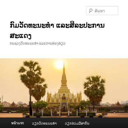
ข้าม
ข้าม
ไป
ไป
ค้นหา
ยัง
บทความ
เนื้อหา
รอง
ກົມວັດທະນະທຳ ແລະສິລະປະການ
หลัก
ສະແດງ
ກະຊວງວັດທະນະທຳ ແລະການທ່ອງທ່ຽວ
เมนู
หน้าแรก
ວຽກວັດທະນະທຳ
ວຽກຮ່ວມມືສາກົນ
หลัก