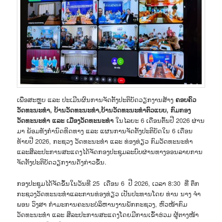
ເພື່ອສະຫຼຸບ ແລະ ປະເມີນຜົນການຈັດຕັ້ງປະຕິບັດວຽກງານສ້າງ
ຄອບຄົວ
ວັດທະນະທຳ
,
ບ້ານວັດທະນະທຳ
,
ບ້ານວັດທະນະທຳຕົວແບບ
,
ກົມກອງ
ວັດທະນະທຳ ແລະ ເມືອງວັດທະນະທຳ
ໃນໄລຍະ 6 ເດືອນຕົ້ນປີ 2026 ຜ່ານ
ມາ ພ້ອມທັງກຳນົດທິດທາງ ແລະ ແຜນການຈັດຕັ້ງປະຕິບັດໃນ 6 ເດືອນ
ທ້າຍປີ 2026, ກະຊວງ ວັດທະນະທຳ ແລະ ທ່ອງທ່ຽວ ກົມວັດທະນະທຳ
ແລະສິລະປະການສະແດງໄດ້ຈັດກອງປະຊຸມລະບົບຜ່ານທາງອອນລາຍການ
ຈັດຕັ້ງປະຕິບັດວຽກງານດັ່ງກ່າວຂຶ້ນ.
ກອງປະຊຸມໄດ້ຈັດຂຶ້ນໃນວັນທີ 25 ເດືອນ 6 ປີ 2026, ເວລາ 8:30 ທີ່ ຕຶກ
ກະຊວງວັດທະນະທຳແລະການທ່ອງທ່ຽວ ເປັນປະທານໂດຍ ທ່ານ ນາງ ຈຳ
ພອນ ວົງສາ ກຳມະການຄະນະບໍລິຫານງານພັກກະຊວງ, ຫົວໜ້າກົມ
ວັດທະນະທຳ ແລະ ສິລະປະການສະແດງໂດຍມີການເຂົ້າຮ່ວມ ຜູ້ຕາງໜ້າ