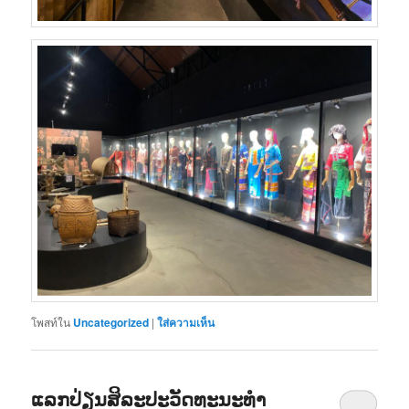
โพสท์ใน
Uncategorized
|
ใส่ความเห็น
ແລກປ່ຽນສິລະປະວັດທະນະທຳ