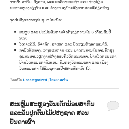
ຈາກບັນດາກົມ, ອົງການ, ພະແນກວັດທະນະທຳ ແລະ ທ່ອງທ່ຽວ
ນະຄອນຫຼວງວຽງຈັນ ແລະ ຕ່າງແຂວງພ້ອມທັງພາກສ່ວນທີ່ກ່ຽວຂ້ອງ.
ຈຸດປະສົງຂອງກອງປະຊຸມແມ່ນເພື່ອ:
ສະຫຼຸບ ແລະ ປະເມີນຜົນການຈັດຕັ້ງວຽກງານໃນ 6 ເດືອນຕົ້ນປີ
2026.
ວິເຄາະຂໍ້ດີ, ຂໍ້ຈຳກັດ, ສາເຫດ ແລະ ບົດຮຽນທີ່ຖອດຖອນໄດ້.
ກຳນົດທິດທາງ, ວາງແຜນການ ແລະ ມາດຕະການໃນການຍົກສູງ
ຄຸນນະພາບວຽກງານສ້າງຄອບຄົວວັດທະນະທຳ, ບ້ານວັດທະນະທຳ,
ບ້ານວັດທະນະທຳຕົວແບບ, ກົມກອງວັດທະນະທຳ ແລະ ເມືອງ
ວັດທະນະທຳ ໃຫ້ບັນລຸຕາມເປົ້າໝາຍທີ່ກຳນົດໄວ້.
โพสท์ใน
Uncategorized
|
ใส่ความเห็น
ສະເຫຼີມສະຫຼອງວັນເດັກນ້ອຍສາກົນ
ແລະວັນປູກຕົ້ນໄມ້ປຫ່ງຊາດ ສວນ
ບັນດາເຜົ່າ