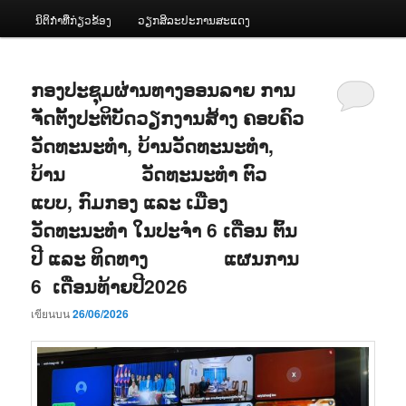
ນິຕິກຳທີ່ກ່ຽວຂ້ອງ
ວຽກສິລະປະການສະແດງ
ກອງປະຊຸມຜ່ານທາງອອນລາຍ ການ
ຈັດຕັ້ງປະຕິບັດວຽກງານສ້າງ ຄອບຄົວ
ວັດທະນະທຳ, ບ້ານວັດທະນະທຳ,
ບ້ານ ວັດທະນະທໍາ ຕົວ
ແບບ, ກົມກອງ ແລະ ເມືອງ
ວັດທະນະທຳ ໃນປະຈຳ 6 ເດືອນ ຕົ້ນ
ປີ ແລະ ທິດທາງ ແຜນການ
6 ເດືອນທ້າຍປີ2026
เขียนบน
26/06/2026