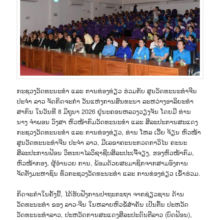
ກະຊວງວັດທະນະທຳ ແລະ ການທ່ອງທ່ຽວ ຮ່ວມກັບ ສູນວັດທະນະທຳຈີນ
ປະຈໍາ ລາວ ຈັດກິດຈະກຳ ວັນແຫ່ງການສົນທະນາ ລະຫວ່າງອາລິຍະທຳ
ສາກົນ ໃນວັນທີ 8 ມິຖຸນາ 2026 ຢູ່ນະຄອນຫລວງວຽງຈັນ ໂດຍມີ ທ່ານ
ນາງ ຈຳພອນ ວົງສາ ຫົວໜ້າກົມວັດທະນະທຳ ແລະ ສິລະປະການສະແດງ
ກະຊວງວັດທະນະທໍາ ແລະ ການທ່ອງທ່ຽວ, ທ່ານ ໂຫລ ເວີ້ຍ ຈ້ຽນ ຫົວໜ້າ
ສູນວັດທະນະທໍາຈີນ ປະຈໍາ ລາວ, ມີເລຂາຄະນະກວດກາວິໄນ ຄະນະ
ສິລະປະການຟ້ອນ ວິທະຍາໄລວິຊາຊີບສິລະປະເຈີ້ຈຽງ, ຮອງຫົວໜ້າກົມ,
ຫົວໜ້າກອງ, ຜູ້ອຳນວຍ ການ, ພ້ອມດ້ວຍສະມາຊິກຈາກສາມອົງການ
ຈັດຕັ້ງມະຫາຊົນ ທົ່ວກະຊວງວັດທະນະທຳ ແລະ ການທ່ອງທ່ຽວ ເຂົ້າຮ່ວມ.
ກິດຈະກຳໃນຄັ້ງນີ້, ໄດ້ຮັບຟັງການປາຖະກະຖາ ຈາກຊ່ຽວຊານ ດ້ານ
ວັດທະນະທຳ ຂອງ ລາວ-ຈີນ ໃນຫລາຍຫົວຂໍ້ສຳຄັນ ເປັນຕົ້ນ ປະຫວັດ
ວັດທະນະທຳລາວ, ປະຫວັດການສະແດງສິລະປະດົນຕີລາວ (ບົດຟ້ອນ),