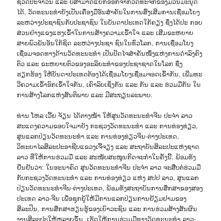
ຊີວິດປະຈຳວັນ ແລະ ບໍ່ສາມາດແຍກອອກຈາກວັດທະຈັກຂອງມວນມະນຸດ
ໄດ້, ວັດທະນະທຳຍັງເປັນເຄື່ອງມືອັນສຳຄັນໃນການສົ່ງເສີມການເຊື່ອມໂຍງ
ລະຫວ່າງປະຊາຊົນກັບປະຊາຊົນ ໃນບັນດາປະເທດໃກ້ຄຽງ ຊຶ່ງໄດ້ປະ ກອບ
ສ່ວນຢ່າງແຂງແຮງເຂົ້າໃນການສ້າງຄວາມເຂົ້າໃຈ ແລະ ເສີມຂະຫຍາຍ
ສາຍພົວພັນອັນໃກ້ຊິດ ລະຫວ່າງປະຊາ ຊົນໃນທົ່ວໂລກ, ການເຊື່ອມໂຍງ
ເຊື່ອມຈອດທາງດ້ານວັດທະນະທຳ ເປັນປັດໄຈສໍາຄັນໜຶ່ງແຫ່ງການດຳລົງຄົງ
ຕົວ ແລະ ຂະຫຍາຍຕົວຂອງອະລິຍະທຳຂອງປະຊາຊາດໃນໂລກ ຊຶ່ງ
ຮຽກຮ້ອງ ໃຫ້ບັນດາປະເທດຕ້ອງໄດ້ເຊື່ອມໂຍງເຊື່ອມຈອດເຂົ້າກັນ, ເພີ່ມທະ
ວີຄວາມເຂົ້າອົກເຂົ້າໃຈກັນ, ເຄົາລົບເຊິ່ງກັນ ແລະ ກັນ ແລະ ຮ່ວມມືກັນ ໃນ
ການສ້າງໂລກແຫ່ງສັນຕິພາບ ແລະ ມີສະຖຽນລະພາບ.
ທ່ານ ໂຫລ ເວີ້ຍ ຈ້ຽນ ໄດ້ຕາງໜ້າ ໃຫ້ສູນວັດທະນະທໍາຈີນ ປະຈຳ ລາວ
ສະແດງຄວາມຂອບໃຈມາຍັງ ກະຊວງວັດທະນະທໍາ ແລະ ການທ່ອງທ່ຽວ,
ສູນແລກປ່ຽນວັດທະນະທໍາ ແລະ ການທ່ອງທ່ຽວຈີນ-ຕ່າງປະເທດ,
ວິທະຍາໄລສິລະປະອາຊີບແຂວງເຈີ້ຈຽງ ແລະ ສະຖາບັນສິລະປະແຫ່ງຊາດ
ລາວ ທີ່ໃຫ້ການຮ່ວມມື ແລະ ສະໜັບສະໜູນກິດຈະກໍາໃນຄັ້ງນີ້. ພ້ອມທັງ
ຢຶນຢັນວ່າ: ໃນອະນາຄົດ ສູນວັດທະນະທຳຈີນ ປະຈຳ ລາວ ຈະສືບຕໍ່ຮ່ວມມື
ກັບກະຊວງວັດທະນະທໍາ ແລະ ການທ່ອງທ່ຽວ ແຫ່ງ ສປປ ລາວ, ສູນແລກ
ປ່ຽນວັດທະນະທໍາຈີນ-ຕ່າງປະເທດ, ພ້ອມທັງສະຖາບັນການສຶກສາຂອງສອງ
ປະເທດ ລາວ-ຈີນ ເພື່ອຊຸກຍູ້ໃຫ້ມີການແລກປ່ຽນການຢ້ຽມຢາມຂອງ
ສິລະປິນ, ການສຶກສາຮຽນຮູ້ຂອງເຍົາວະຊົນ ແລະ ການຮ່ວມສ້າງສັນຜົນ
ງານສິລະປະໃຫ້ຫລາຍຂຶ້ນ, ເຮັດໃຫ້ການຮ່ວມມືທາງວັດທະນະທໍາ ລາວ-