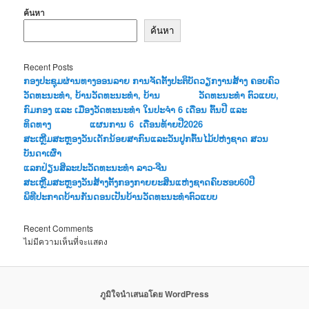
ค้นหา
ค้นหา
Recent Posts
ກອງປະຊຸມຜ່ານທາງອອນລາຍ ການຈັດຕັ້ງປະຕິບັດວຽກງານສ້າງ ຄອບຄົວ
ວັດທະນະທຳ, ບ້ານວັດທະນະທຳ, ບ້ານ ວັດທະນະທໍາ ຕົວແບບ,
ກົມກອງ ແລະ ເມືອງວັດທະນະທຳ ໃນປະຈຳ 6 ເດືອນ ຕົ້ນປີ ແລະ
ທິດທາງ ແຜນການ 6 ເດືອນທ້າຍປີ2026
ສະເຫຼີມສະຫຼອງວັນເດັກນ້ອຍສາກົນແລະວັນປູກຕົ້ນໄມ້ປຫ່ງຊາດ ສວນ
ບັນດາເຜົ່າ
ແລກປ່ຽນສິລະປະວັດທະນະທຳ ລາວ-ຈີນ
ສະເຫຼີມສະຫຼອງວັນສ້າງຕັ້ງກອງກາຍຍະສິນແຫ່ງຊາດຄົບຮອບ60ປີ
ພິທີປະກາດບ້ານກັນດອນເປັນບ້ານວັດທະນະທຳຕົວແບບ
Recent Comments
ไม่มีความเห็นที่จะแสดง
ภูมิใจนำเสนอโดย WordPress