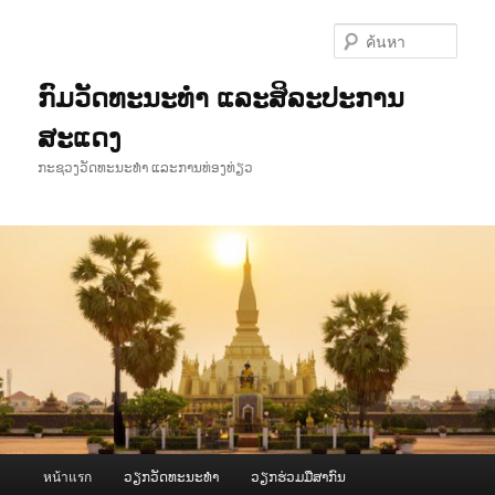
ข้าม
ไป
ค้นหา
ยัง
เนื้อหา
ກົມວັດທະນະທຳ ແລະສິລະປະການ
หลัก
ສະແດງ
ກະຊວງວັດທະນະທຳ ແລະການທ່ອງທ່ຽວ
เมนู
หน้าแรก
ວຽກວັດທະນະທຳ
ວຽກຮ່ວມມືສາກົນ
หลัก