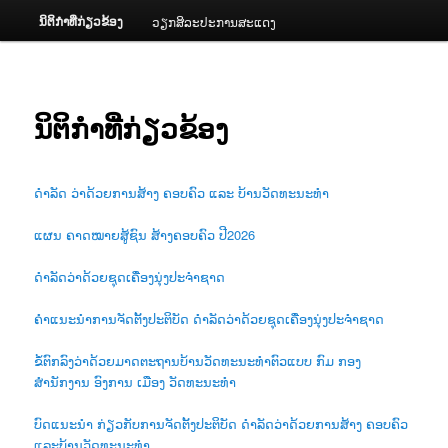
ນິຕິກຳທີ່ກ່ຽວຂ້ອງ
ວຽກສິລະປະການສະແດງ
ນິຕິກຳທີ່ກ່ຽວຂ້ອງ
ດຳລັດ ວ່າດ້ວຍການສ້າງ ຄອບຄົວ ແລະ ບ້ານວັດທະນະທຳ
ແຜນ ຄາດໝາຍສູ້ຊົນ ສ້າງຄອບຄົວ ປີ2026
ດຳລັດວ່າດ້ວຍຊຸດເຄື່ອງນຸ່ງປະຈຳຊາດ
ຄຳແນະນຳການຈັດຕັ້ງປະຕິບັດ ດຳລັດວ່າດ້ວຍຊຸດເຄື່ອງນຸ່ງປະຈຳຊາດ
ຂໍ້ຕົກລົງວ່າດ້ວຍມາດຕະຖານບ້ານວັດທະນະທຳຕົວແບບ ກົມ ກອງ
ສຳນັກງານ ອົງການ ເມືອງ ວັດທະນະທຳ
ບົດແນະນຳ ກ່ຽວກັບການຈັດຕັ້ງປະຕິບັດ ດຳລັດວ່າດ້ວຍການສ້າງ ຄອບຄົວ
ແລະບ້ານວັດທະນະທຳ